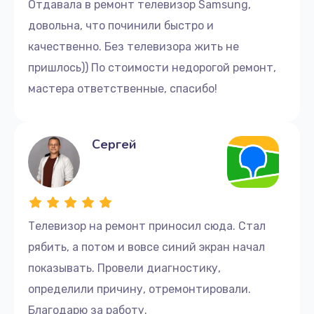
1300 руб.
Отдавала в ремонт телевизор Samsung,
довольна, что починили быстро и
Заказать
качественно. Без телевизора жить не
Ремонт блока управления
пришлось)) По стоимости недорогой ремонт,
1000 руб.
мастера ответственные, спасибо!
Заказать
Сергей
Замена блока питания
1500 руб.
Заказать
Замена аудиоразъема
Телевизор на ремонт приносил сюда. Стал
рябить, а потом и вовсе синий экран начал
1400 руб.
показывать. Провели диагностику,
Заказать
определили причину, отремонтировали.
Замена кнопки включения
Благодарю за работу.