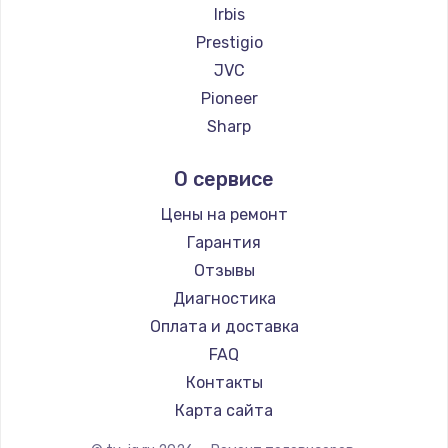
Ремонт телевизоров Thomson
Irbis
Ремонт телевизоров Yandex
Prestigio
Ремонт телевизоров National
JVC
Ремонт телевизоров iFFALCON
Pioneer
Ремонт телевизоров Tuvio
Sharp
Ремонт телевизоров Nord
Supra
О сервисе
Ремонт телевизоров Carrera
Aiwa
Ремонт телевизоров BenQ
Hisense
Цены на ремонт
Daewoo
Гарантия
Centek
Отзывы
Telefunken
Диагностика
Hyundai
Оплата и доставка
Doffler
FAQ
Hiper
Контакты
Grundig
Карта сайта
HITACHI