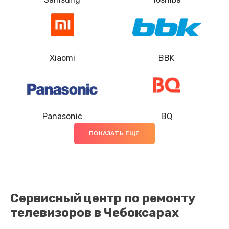
Ремонт кнопки
550 руб.
Заказать
Xiaomi
BBK
Настройка
600 руб.
Заказать
Panasonic
BQ
Ремонт корпуса
ПОКАЗАТЬ ЕЩЕ
1400 руб.
Заказать
Замена разъема AUX
Сервисный центр по ремонту
1200 руб.
телевизоров в Чебоксарах
Заказать