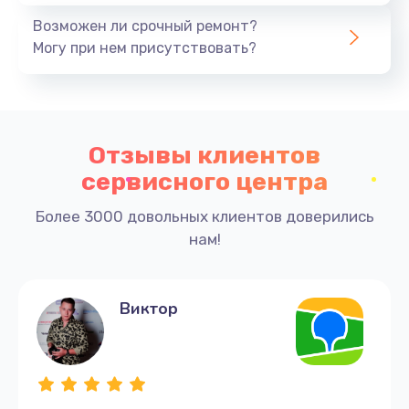
Президентский бул., 20.
Заказать
Возможен ли срочный ремонт?
Могу при нем присутствовать?
Замена модуля Wi-Fi
1000 руб.
Заказать
Отзывы клиентов
Ремонт цепи питания
сервисного центра
1800 руб.
Более 3000 довольных клиентов доверились
Заказать
нам!
Замена лампы подсветки
Виктор
1200 руб.
Заказать
Замена контроллера