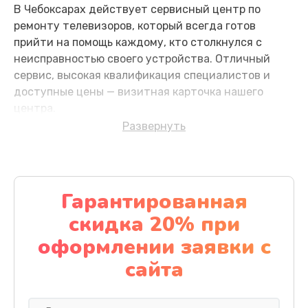
В Чебоксарах действует сервисный центр по
Замена ИК-приемника
ремонту телевизоров, который всегда готов
1500 руб.
прийти на помощь каждому, кто столкнулся с
неисправностью своего устройства. Отличный
Заказать
сервис, высокая квалификация специалистов и
доступные цены — визитная карточка нашего
Замена кнопок управления
центра.
1200 руб.
Развернуть
Основные причины
Заказать
неисправностей
Замена конденсатора
Чтобы обеспечить долгосрочную и надежную
Гарантированная
1600 руб.
работу вашего телевизора, необходимо знать о
скидка 20% при
Заказать
типичных проблемах и способах их
оформлении заявки с
предотвращения:
Замена платы обработки видеосигнала
сайта
Перегрев
: длительная работа телевизора в
1800 руб.
закрытом пространстве может вызвать
Заказать