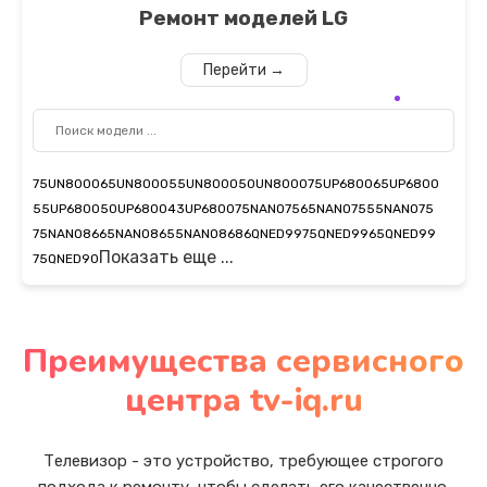
Ремонт моделей
LG
Перейти →
75UN8000
65UN8000
55UN8000
50UN8000
75UP6800
65UP6800
55UP6800
50UP6800
43UP6800
75NANO75
65NANO75
55NANO75
75NANO86
65NANO86
55NANO86
86QNED99
75QNED99
65QNED99
Показать еще ...
75QNED90
Преимущества сервисного
центра tv-iq.ru
Телевизор - это устройство, требующее строгого