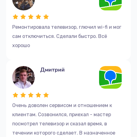
Прошивка / разблокировка
900 руб.
Заказать
Ремонтировала телевизор, глючил wi-fi и мог
сам отключиться. Сделали быстро. Всё
Замена контроллера питания
(мультиконтроллера)
хорошо
2100 руб.
Заказать
Дмитрий
Замена корпуса
1400 руб.
Заказать
Очень доволен сервисом и отношением к
Замена шлейфа матрицы
клиентам. Созвонился, приехал - мастер
1500 руб.
посмотрел телевизор и сказал время, в
течении которого сделает. В назначенное
Заказать