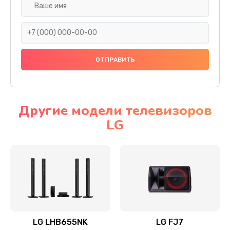
Ремонт платы электроники
1400 руб.
Заказать
Прошивка
1500 руб.
Заказать
Другие модели телевизоров
LG
Ремонт механики привода
1500 руб.
Заказать
Ремонт / замена кнопок, клавиш, индикаторов,
разъемов
1550 руб.
LG LHB655NK
LG FJ7
Заказать