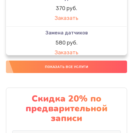
370 руб.
Заказать
Замена датчиков
580 руб.
Заказать
Комплексная чистка
ПОКАЗАТЬ ВСЕ УСЛУГИ
800 руб.
Заказать
Скидка 20% по
Замена дисплея (экрана)
предварительной
2000 руб.
записи
Заказать