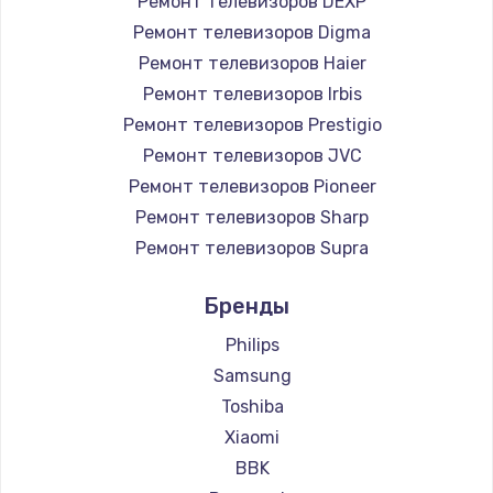
Ремонт телевизоров DEXP
890 руб.
Ремонт телевизоров Digma
Заказать
Ремонт телевизоров Haier
Ремонт телевизоров Irbis
Замена микросхемы NFC
Ремонт телевизоров Prestigio
1100 руб.
Ремонт телевизоров JVC
Ремонт телевизоров Pioneer
Заказать
Ремонт телевизоров Sharp
Замена шим-контроллера
Ремонт телевизоров Supra
3900 руб.
Ремонт телевизоров Aiwa
Бренды
Ремонт телевизоров Hisense
Заказать
Ремонт телевизоров Daewoo
Philips
Настройка Wi-Fi
Ремонт телевизоров Centek
Samsung
Ремонт телевизоров Telefunken
1030 руб.
Toshiba
Ремонт телевизоров Hyundai
Xiaomi
Заказать
Ремонт телевизоров Doffler
BBK