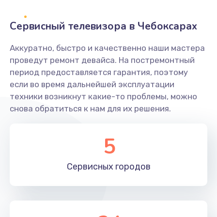
2400 руб.
Заказать
Сервисный телевизора в Чебоксарах
Ремонт системной платы
Аккуратно, быстро и качественно наши мастера
проведут ремонт девайса. На постремонтный
1600 руб.
период предоставляется гарантия, поэтому
Заказать
если во время дальнейшей эксплуатации
техники возникнут какие-то проблемы, можно
Снятие системных ошибок/программный ремонт
снова обратиться к нам для их решения.
1400 руб.
Заказать
5
Ремонт разъема SIM-карты
Сервисных
городов
880 руб.
Заказать
Модернизация