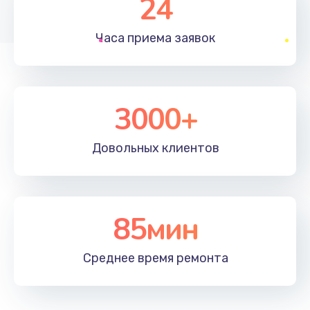
24
1830 руб.
Часа приема
заявок
Заказать
Устранение ошибок
2000 руб.
3000+
Заказать
Довольных
клиентов
Ремонт после залития
2100 руб.
Заказать
85мин
Ремонт электроплаты
Среднее время
ремонта
1400 руб.
Заказать