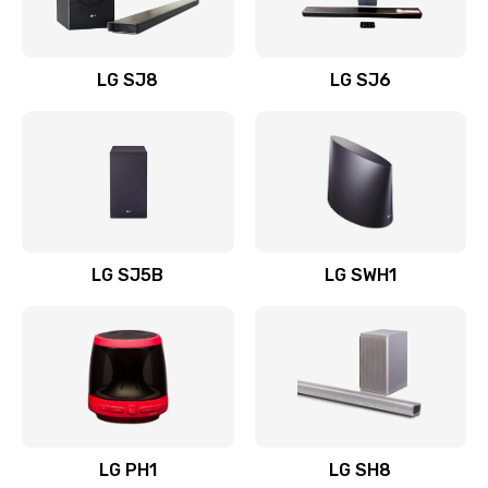
Заказать
Восстановление после заклинивания
LG SJ8
LG SJ6
1400 руб.
Заказать
Восстановление после залития
1500 руб.
Заказать
LG SJ5B
LG SWH1
Замена фильтра
1500 руб.
Заказать
Ремонт корпуса
LG PH1
LG SH8
1400 руб.