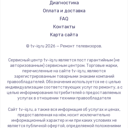
Hyundai
Диагностика
Замена видеокарты
Doffler
Оплата и доставка
1600 руб.
Hiper
FAQ
Заказать
Grundig
Контакты
HITACHI
Карта сайта
Ремонт разъема питания
Konka
© tv-iq.ru
2026
— Ремонт телевизоров.
880 руб.
RED solution
Thomson
Заказать
Сервисный центр tv-iq.ru является пост гарантийным (не
Yandex
авторизованным) сервисным центром. Торговые марки,
перечисленные на сайте tv-iq.ru, являются
Замена видеочипа
National
зарегистрированным товарными знаками компаний
2745 руб.
iFFALCON
правообладателей. Обозначения используется не с целью
индивидуализации соответствующих услуг по ремонту, а с
Tuvio
Заказать
целью информирования потребителей о предоставляемых
Nord
услугах в отношении техники правообладателя
Замена северного моста
Carrera
Сайт tv-iq.ru, а также вся информация об услугах и ценах,
BenQ
2600 руб.
предоставленная на нём, носит исключительно
информационный характер и ни при каких условиях не
Заказать
является публичной офертой, определяемой положениями