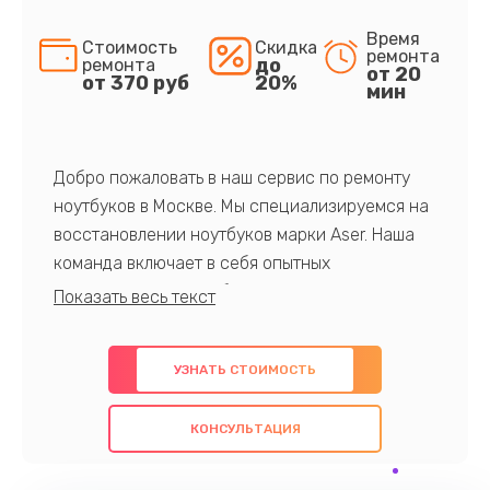
Время
Стоимость
Скидка
ремонта
до
ремонта
от 20
от 370 руб
20%
мин
Добро пожаловать в наш сервис по ремонту
ноутбуков в Москве. Мы специализируемся на
восстановлении ноутбуков марки Aser. Наша
команда включает в себя опытных
профессионалов с обширными знаниями и
многолетним опытом в данной области. Мы
предлагаем быстрый и качественный ремонт с
УЗНАТЬ СТОИМОСТЬ
использованием оригинальных компонентов, а
также гарантируем качество всех
КОНСУЛЬТАЦИЯ
проведенных работ. Наша цель - предоставить
клиентам надежное и профессиональное