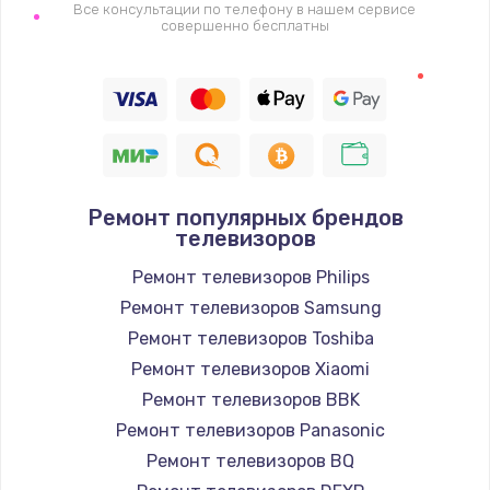
1400 руб.
Все консультации по телефону в нашем сервисе
совершенно бесплатны
Заказать
Восстановление цепи питания, пайка
880 руб.
Заказать
Ремонт популярных брендов
Программный ремонт/прошивка
телевизоров
390 руб.
Ремонт телевизоров Philips
Заказать
Ремонт телевизоров Samsung
Ремонт телевизоров Toshiba
Замена Bluetooth/Wi-Fi модуля
Ремонт телевизоров Xiaomi
800 руб.
Ремонт телевизоров BBK
Заказать
Ремонт телевизоров Panasonic
Ремонт телевизоров BQ
Замена картридера