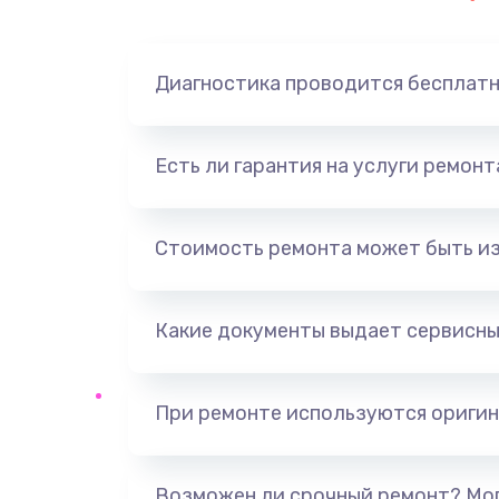
Замена динамика
Диагностика проводится бесплат
Замена корпуса
Замена аккумулятора
Есть ли гарантия на услуги ремон
Замена разъема
Стоимость ремонта может быть и
Ремонт платы
Какие документы выдает сервисны
Не включается
Нет звука
При ремонте используются оригин
Не видит флешку
Возможен ли срочный ремонт? Мог