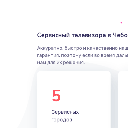
Ремонт системной платы
Снятие системных ошибок/про
Сервисный телевизора в Чебо
ремонт
Аккуратно, быстро и качественно на
Ремонт разъема SIM-карты
гарантия, поэтому если во время дал
нам для их решения.
Модернизация
Устранение ошибок
5
Ремонт после залития
Сервисных
Ремонт электроплаты
городов