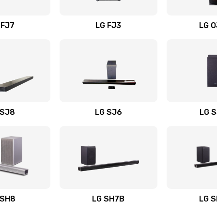
вания
50 мин
1 год
 FJ7
LG FJ3
LG 
30 мин
2 года
20 мин
1 год
20 мин
3 года
 SJ8
LG SJ6
LG 
ьного
60 мин
3 года
20 мин
1 год
авления
60 мин
2 года
 SH8
LG SH7B
LG 
40 мин
2 года