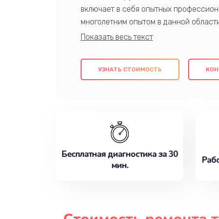
включает в себя опытных профессион
многолетним опытом в данной област
качественный ремонт с использовани
гарантируем качество всех проведенн
клиентам надежное и профессиональн
УЗНАТЬ СТОИМОСТЬ
КОН
потребности наилучшим образом. Не 
сейчас!
Бесплатная диагностика за 30
Рабо
мин.