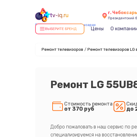
г. Чебоксар
tv-iq.ru
Президентский б
Ремонт телевизоров в Чебоксарах
Цены
О компани
ВЫБЕРИТЕ БРЕНД
Ремонт телевизоров
/
Ремонт телевизоров LG 
Ремонт LG 55UB
Стоимость ремонта
Ски
от 370 руб
до 
Добро пожаловать в наш сервис по ре
специализируемся на восстановлении