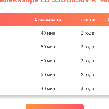
телевизора LG 55UB856V в Че
Срок ремонта
Гарантия
40 мин
2 года
50 мин
3 года
60 мин
3 года
50 мин
2 года
30 мин
3 года
30 мин
3 года