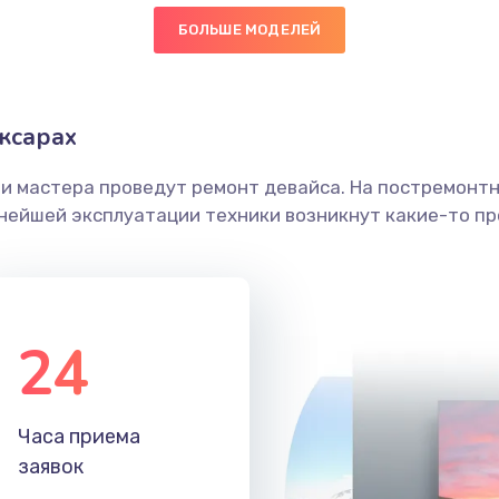
БОЛЬШЕ МОДЕЛЕЙ
20 мин
3 года
граммный
20 мин
2 года
ксарах
ши мастера проведут ремонт девайса. На постремонт
40 мин
3 года
ьнейшей эксплуатации техники возникнут какие-то пр
20 мин
2 года
30 мин
2 года
24
60 мин
3 года
Часа приема
40 мин
3 года
заявок