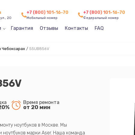
ы
+7 (800) 101-16-70
+7 (800) 101-16-70
ул., 20
Мобильный номер
Федеральный номер
и
Гарантия
Отзывы
Контакты
FAQ
в Чебоксарах
/
55UB856V
856V
дка
Время ремонта
20%
от 20 мин
монту ноутбуков в Москве. Мы
 ноутбуков марки Aser. Наша команда