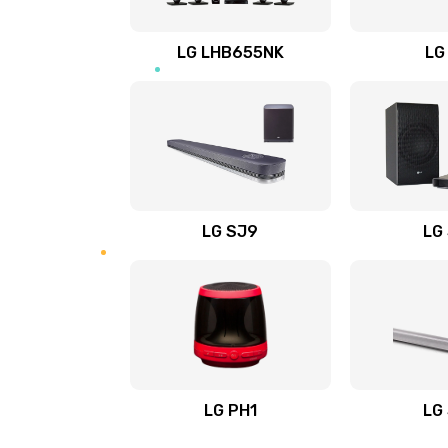
Восстановление после заклини
LG LHB655NK
LG
Восстановление после залития
Замена фильтра
Ремонт корпуса
LG SJ9
LG
Полная профилактика вертикал
пылесоса
Пайка конденсаторов
Ремонт электронного блока упр
LG PH1
LG
Ремонт или замена двигателя