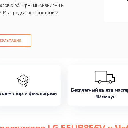
алов с обширными знаниями и
и. Мы предлагаем быстрый и
ем оригинальных компонентов, а также
ых работ. Наша цель - предоставить
ое обслуживание, удовлетворяя их
СУЛЬТАЦИЯ
медлите записаться на ремонт уже
Бесплатный выезд масте
таем с юр. и физ. лицами
40 минут